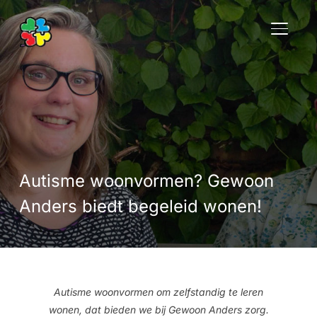
TOGGLE
Autisme woonvormen? Gewoon
Anders biedt begeleid wonen!
Autisme woonvormen om zelfstandig te leren
wonen, dat bieden we bij Gewoon Anders zorg.