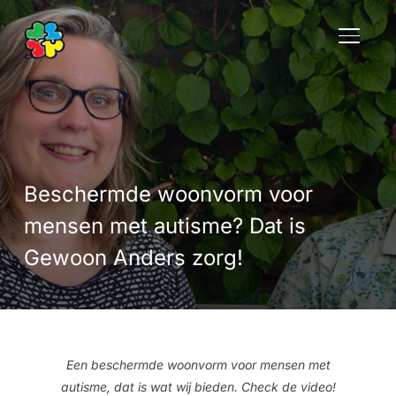
TOGGLE
Beschermde woonvorm voor
mensen met autisme? Dat is
Gewoon Anders zorg!
Een beschermde woonvorm voor mensen met
autisme, dat is wat wij bieden. Check de video!