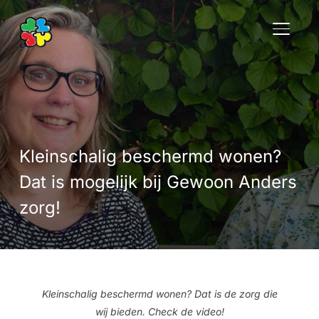
TOGGLE
Kleinschalig beschermd wonen?
Dat is mogelijk bij Gewoon Anders
zorg!
Kleinschalig beschermd wonen? Dat is de zorg die
wij bieden. Check de video!