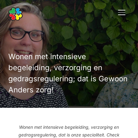
TOGGLE
Wonen met intensieve
begeleiding, verzorging en
gedragsregulering; dat is Gewoon
Anders zorg!
Wonen met intensieve begeleiding, verzorging en
gedragsregulering, dat is onze specialiteit. Check