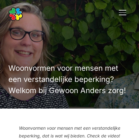
TOGGLE
Woonvormen voor mensen met
een verstandelijke beperking?
Welkom bij Gewoon Anders zorg!
Woonvormen voor mensen met een verstandelijke
beperking, dat is wat wij bieden. Check de video!