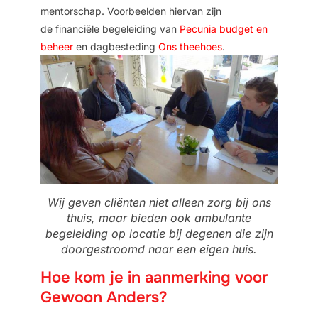
mentorschap. Voorbeelden hiervan zijn
de
financiële begeleiding van
Pecunia budget en
beheer
en
dagbesteding
Ons theehoes
.
Wij geven cliënten niet alleen zorg bij ons
thuis, maar bieden ook ambulante
begeleiding op locatie bij degenen die zijn
doorgestroomd naar een eigen huis.
Hoe kom je in aanmerking voor
Gewoon Anders?